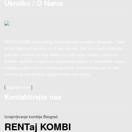
Ukratko / O Nama
RENTaj KOMBI pruža uslugu iznajmljivanja kombija u Beogradu i Srbiji
po pristupačnim cenama, sa ili bez vozača. Naš vozni park obuhvata
putničke i teretne kombije idealne za putovanja, selidbe i poslovne
potrebe. Nudimo i mogućnost dugoročnog najma, uz fleksibilne uslove i
potpunu podršku tokom korišćenja vozila. Kontaktirajte nas za više
informacija i rezervaciju vašeg kombija već danas.
[
Saznajte više
]
Kontaktirajte nas
Iznajmljivanje kombija Beograd
RENTaj KOMBI