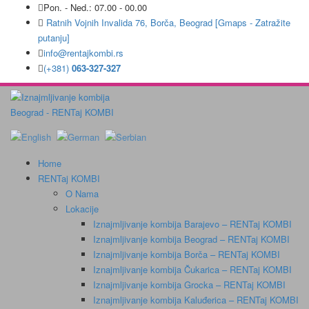
Pon. - Ned.: 07.00 - 00.00
Ratnih Vojnih Invalida 76, Borča, Beograd [Gmaps - Zatražite
putanju]
info@rentajkombi.rs
(+381)
063-327-327
Home
RENTaj KOMBI
O Nama
Lokacije
Iznajmljivanje kombija Barajevo – RENTaj KOMBI
Iznajmljivanje kombija Beograd – RENTaj KOMBI
Iznajmljivanje kombija Borča – RENTaj KOMBI
Iznajmljivanje kombija Čukarica – RENTaj KOMBI
Iznajmljivanje kombija Grocka – RENTaj KOMBI
Iznajmljivanje kombija Kaluđerica – RENTaj KOMBI