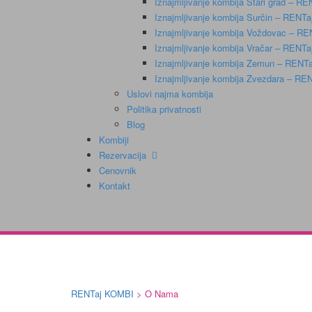
Iznajmljivanje kombija Stari grad – R
Iznajmljivanje kombija Surčin – RENT
Iznajmljivanje kombija Voždovac – R
Iznajmljivanje kombija Vračar – RENT
Iznajmljivanje kombija Zemun – RENT
Iznajmljivanje kombija Zvezdara – R
Uslovi najma kombija
Politika privatnosti
Blog
Kombiji
Rezervacija
Cenovnik
Kontakt
RENTaj KOMBI
>
O Nama