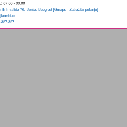
.: 07.00 - 00.00
jnih Invalida 76, Borča, Beograd [Gmaps - Zatražite putanju]
jkombi.rs
-327-327