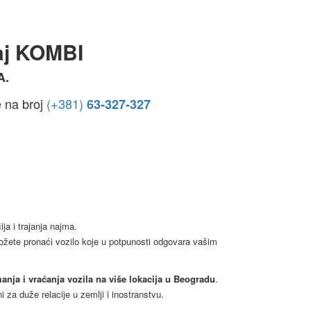
aj KOMBI
A.
e na broj
(+381)
63-327-327
ja i trajanja najma.
ožete pronaći vozilo koje u potpunosti odgovara vašim
anja i vraćanja vozila na više lokacija u Beogradu
.
i za duže relacije u zemlji i inostranstvu.