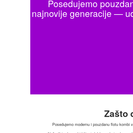
Posedujemo pouzdan v
najnovije generacije — u
Zašto 
Posedujemo modernu i pouzdanu flotu kombi vozi