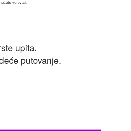
ožete verovati.
ste upita.
edeće putovanje.