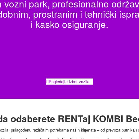
ozni park, profesionalno održav
dobnim, prostranim i tehnički isp
i kasko osiguranje.
Pogledajte izbor vozila
da odaberete RENTaj KOMBI B
la, prilagođenu različitim potrebama naših klijenata – od prevoza putnika i se