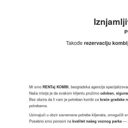
Iznjaml
P
Takođe
rezervaciju kombij
Mi smo
RENTaj KOMBI
, beogradska agencija specijalizov
Naša misija je da svakom klijentu pružimo
udoban, sigura
Bez obzira da li vam je potreban kombi za
kraće gradske r
potrebama.
Uzimajući u obzir savremene potrebe klijenata, omogućili 
Posebno smo ponosni na
kvalitet našeg voznog parka
— s