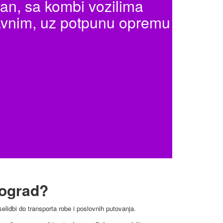
an, sa kombi vozilima
ravnim, uz potpunu opremu
eograd?
lidbi do transporta robe i poslovnih putovanja.