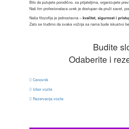
Bilo da putujete porodično, sa prijateljima, organizujete prev
Naš tim profesionalaca uvek je dostupan da pruži savet, po
Naša filozofija je jednostavna –
kvalitet, sigurnost i pris
Zato se trudimo da svaka vožnja sa nama bude iskustvo bez
Budite sl
Odaberite i rez
Cenovnik
Izbor vozila
Rezervacija vozila