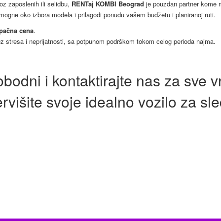
oz zaposlenih ili selidbu,
RENTaj KOMBI Beograd
je pouzdan partner kome m
mogne oko izbora modela i prilagodi ponudu vašem budžetu i planiranoj ruti.
tupačna cena
.
 stresa i neprijatnosti, sa potpunom podrškom tokom celog perioda najma.
obodni i kontaktirajte nas za sve vr
ervišite svoje idealno vozilo za sl