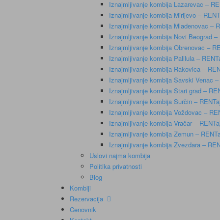
Iznajmljivanje kombija Lazarevac – 
Iznajmljivanje kombija Mirijevo – RE
Iznajmljivanje kombija Mladenovac –
Iznajmljivanje kombija Novi Beograd
Iznajmljivanje kombija Obrenovac – 
Iznajmljivanje kombija Palilula – REN
Iznajmljivanje kombija Rakovica – R
Iznajmljivanje kombija Savski Venac
Iznajmljivanje kombija Stari grad – R
Iznajmljivanje kombija Surčin – RENT
Iznajmljivanje kombija Voždovac – R
Iznajmljivanje kombija Vračar – RENT
Iznajmljivanje kombija Zemun – RENT
Iznajmljivanje kombija Zvezdara – R
Uslovi najma kombija
Politika privatnosti
Blog
Kombiji
Rezervacija
Cenovnik