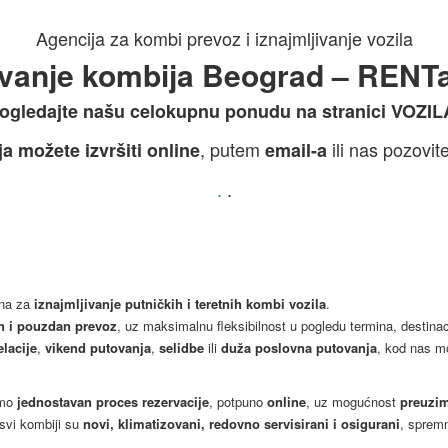
Agencija za kombi prevoz i iznajmljivanje vozila
jivanje kombija Beograd – RENT
ogledajte našu celokupnu ponudu na stranici VOZIL
, putem
ili nas pozovit
a možete izvršiti online
email-a
.
.
ana za
iznajmljivanje putničkih i teretnih kombi vozila
.
n i pouzdan prevoz
, uz maksimalnu fleksibilnost u pogledu termina, destinaci
elacije
,
vikend putovanja
,
selidbe
ili
duža poslovna putovanja
, kod nas m
smo
jednostavan proces rezervacije
, potpuno
online
, uz mogućnost
preuzim
vi kombiji su
novi, klimatizovani, redovno servisirani i osigurani
, spremn