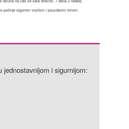
a računa na nas 24 sata dnevno, 7 dana u nedelji.
nje počinje sigurnim vozilom i pouzdanim timom.
u jednostavnijom i sigurnijom: