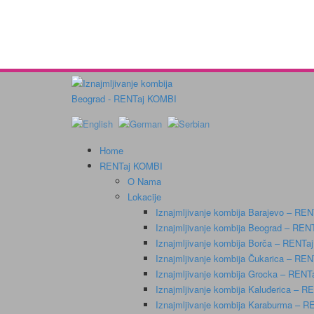
Home
RENTaj KOMBI
O Nama
Lokacije
Iznajmljivanje kombija Barajevo – RE
Iznajmljivanje kombija Beograd – RE
Iznajmljivanje kombija Borča – RENT
Iznajmljivanje kombija Čukarica – RE
Iznajmljivanje kombija Grocka – REN
Iznajmljivanje kombija Kaluđerica – 
Iznajmljivanje kombija Karaburma – 