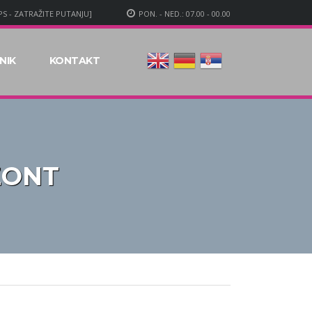
S - ZATRAŽITE PUTANJU]
PON. - NED.: 07.00 - 00.00
NIK
KONTAKT
ZONT