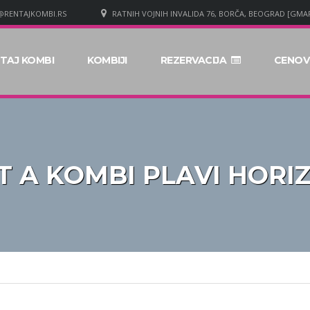
@RENTAJKOMBI.RS
RATNIH VOJNIH INVALIDA 76, BORČA, BEOGRAD [GMAP
TAJ KOMBI
KOMBIJI
REZERVACIJA
CENOV
T A KOMBI PLAVI HORI