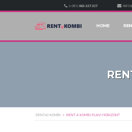
(+381)
063-327-327
INFO
HOME
REN
REN
RENTAJ KOMBI
>
RENT A KOMBI PLAVI HORIZONT