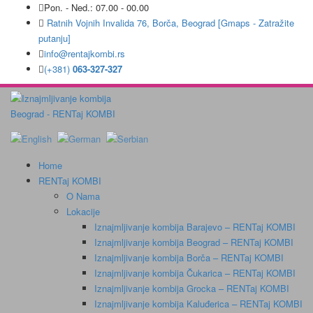
Pon. - Ned.: 07.00 - 00.00
Ratnih Vojnih Invalida 76, Borča, Beograd [Gmaps - Zatražite
putanju]
info@rentajkombi.rs
(+381)
063-327-327
Home
RENTaj KOMBI
O Nama
Lokacije
Iznajmljivanje kombija Barajevo – RENTaj KOMBI
Iznajmljivanje kombija Beograd – RENTaj KOMBI
Iznajmljivanje kombija Borča – RENTaj KOMBI
Iznajmljivanje kombija Čukarica – RENTaj KOMBI
Iznajmljivanje kombija Grocka – RENTaj KOMBI
Iznajmljivanje kombija Kaluđerica – RENTaj KOMBI