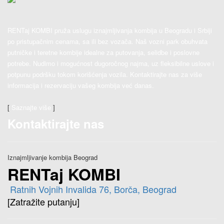
RENTaj KOMBI pruža uslugu iznajmljivanja kombija u Beogradu i Srbiji
po pristupačnim cenama, sa ili bez vozača. Naš vozni park obuhvata
putničke i teretne kombije idealne za putovanja, selidbe i poslovne
potrebe. Nudimo i mogućnost dugoročnog najma, uz fleksibilne uslove i
potpunu podršku tokom korišćenja vozila. Kontaktirajte nas za više
informacija i rezervaciju vašeg kombija već danas.
[
Saznajte više
]
Kontaktirajte nas
Iznajmljivanje kombija Beograd
RENTaj KOMBI
Ratnih Vojnih Invalida 76, Borča, Beograd
[Zatražite putanju]